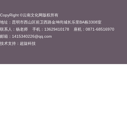
CopyRight ©云南文化网版权所有
地址：昆明市西山区前卫西路金坤尚城长乐里BA栋3308室
联系人：杨老师 手机：13629410178 座机：0871-68516970
邮箱：1415340226@qq.com
技术支持：
超旋科技