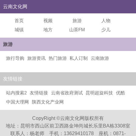
云南文化网
首页
视频
旅游
人物
城镇
地方
山茶FM
少儿
旅游
旅行导购
旅游资讯
热门旅游
私人订制
云南旅游
友情链接
站内搜索2
友情链接
云南省政府测试
昆明超旋科技
优酷
中国大理网
陕西文化产业网
CopyRight ©云南文化网版权所有
地址：昆明市西山区前卫西路金坤尚城长乐里BA栋3308室
联系人：杨老师 手机：13629410178 座机：0871-